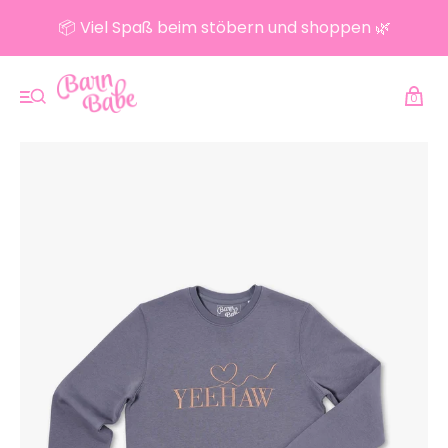
📦 Viel Spaß beim stöbern und shoppen 🌿
0