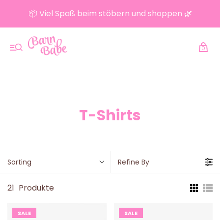
📦 Viel Spaß beim stöbern und shoppen 🌿
0
T-Shirts
Sorting
Refine By
21
Produkte
SALE
SALE