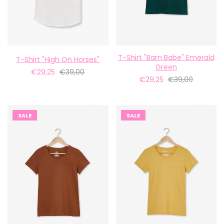
T-Shirt "Barn Babe" Emerald
T-Shirt "High On Horses"
Green
€29,25
€39,00
€29,25
€39,00
SALE
SALE