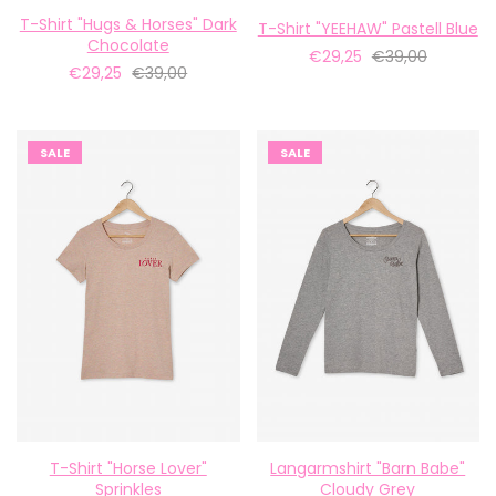
T-Shirt "Hugs & Horses" Dark
T-Shirt "YEEHAW" Pastell Blue
Chocolate
€29,25
€39,00
€29,25
€39,00
SALE
SALE
T-Shirt "Horse Lover"
Langarmshirt "Barn Babe"
Sprinkles
Cloudy Grey