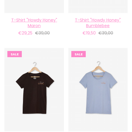
T-Shirt "Howdy Honey"
T-Shirt "Howdy Honey"
Maron
Bumblebee
€29,25
€39,00
€19,50
€39,00
SALE
SALE