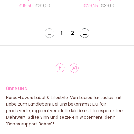
€19,50
€39,00
€29,25
€39,00
←
→
1
2
ÜBER UNS
Horse-Lovers Label & Lifestyle. Von Ladies für Ladies mit
Liebe zum Landleben! Bei uns bekommst Du fair
produzierte, regional veredelte Mode mit transparentem
Mehrwert. Stifte Sinn und setze ein Statement, denn
"Babes support Babes"!