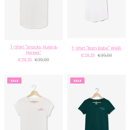
T-Shirt "Snacks, Hugs &
T-Shirt "Barn Babe" Weiß
Horses"
€29,25
€39,00
€29,25
€39,00
SALE
SALE