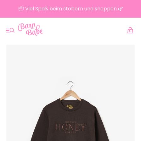
📦 Viel Spaß beim stöbern und shoppen 🌿
0